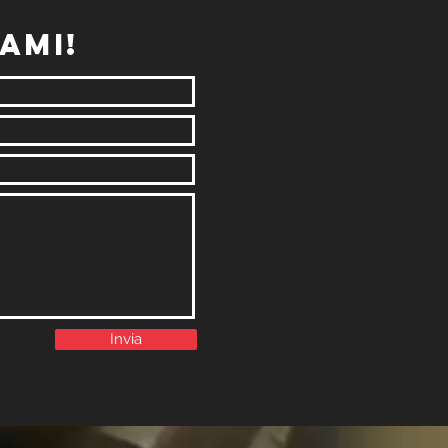
ami!
Invia