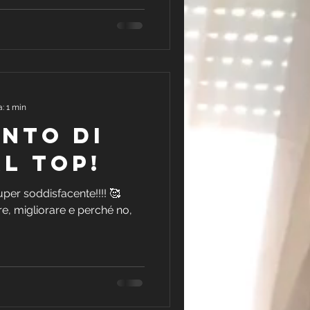
a: 1 min
unto di
al top!
per soddisfacente!!!! 🥰
ere, migliorare e perché no,