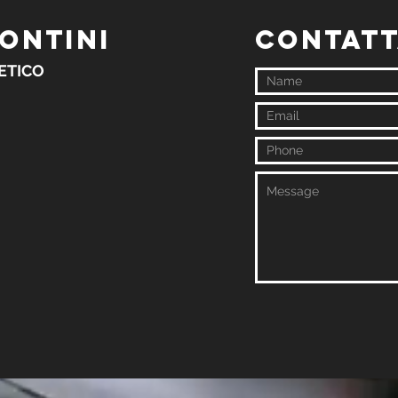
ZONTINI
contatt
ETICO
© 2023 by Fitness Coach. Proudly created with
Wix.com