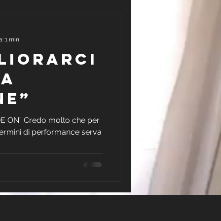
a: 1 min
liorarci
na
ne”
DE ON” Credo molto che per
 termini di performance serva