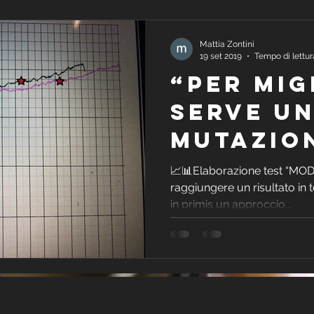
Mattia Zontini
19 set 2019
Tempo di lettur
“Per mig
serve u
mutazio
📈📊Elaborazione test “MO
raggiungere un risultato in
in primis un approccio...