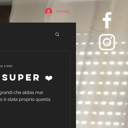
Accedi
a: 1 min
 super ❤️
 grandi che abbia mai
o è stata proprio questa.
.