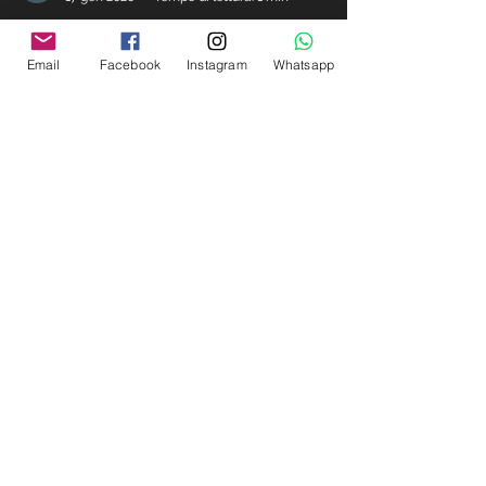
Mattia Zontini
Email
Facebook
Instagram
Whatsapp
17 gen 2020
Tempo di lettura: 1 min
🔥Super test!
🔥Passi da gigante per un super @mirko.run 🔥
La conferma di un ottimo lavoro, e di una super
costanza! Ben fatto, avanti tutta 💪🏽 . . ...