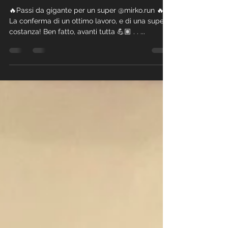
Mattia Zontini
17 gen 2020
Tempo di lettura: 1 min
🔥Super test!
🔥Passi da gigante per un super @mirko.run 🔥
La conferma di un ottimo lavoro, e di una super
costanza! Ben fatto, avanti tutta 💪🏽 . . ...