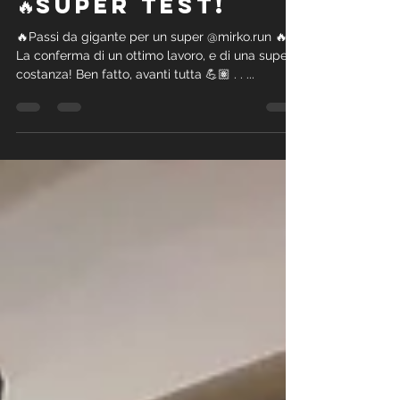
17 gen 2020
Tempo di lettura: 1 min
🔥Super test!
🔥Passi da gigante per un super @mirko.run 🔥
La conferma di un ottimo lavoro, e di una super
costanza! Ben fatto, avanti tutta 💪🏽 . . ...